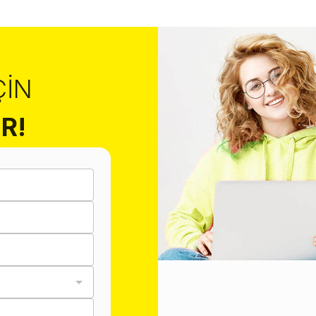
ÇIN
R!