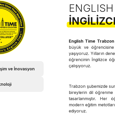
ENGLISH
İNGILIZC
English Time Trabzon
büyük ve öğrencisin
yaşıyoruz. Yılların de
öğrencinin İngilizce öğ
çalışıyoruz.
işim ve İnovasyon
noloji
Trabzon şubemizde s
bireylerin dil öğrenme
tasarlanmıştır. Her ö
modern eğitim metotları v
ediyoruz.