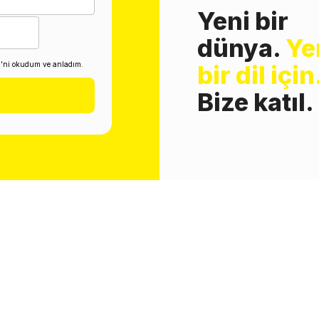
Yeni bir
dünya.
Ye
i'ni okudum ve anladım.
bir dil için
Bize katıl.