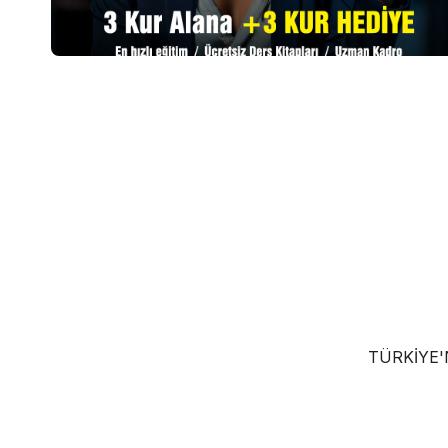
TÜRKIYE'