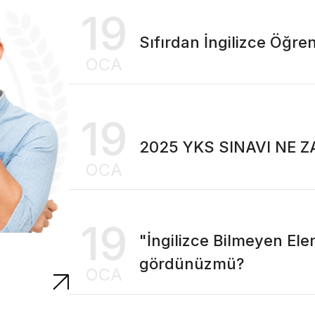
19
Sıfırdan İngilizce Öğren
OCA
19
2025 YKS SINAVI NE 
OCA
19
"İngilizce Bilmeyen Ele
gördünüzmü?
OCA