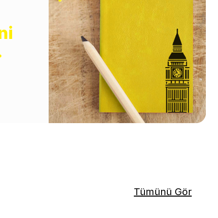
ni
.
Tümünü Gör