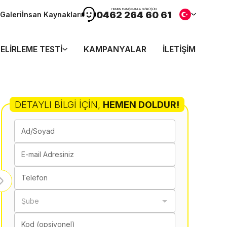
HEMEN DANIŞMANLA GÖRÜŞÜN
0462 264 60 61
Galeri
İnsan Kaynakları
ELIRLEME TESTI
KAMPANYALAR
İLETIŞIM
DETAYLI BILGI İÇIN
,
HEMEN DOLDUR!
Ad/Soyad
E-mail Adresiniz
Telefon
Şube
Kod (opsiyonel)