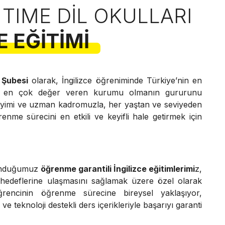
 TIME DIL OKULLARI
E EĞITIMI
 Şubesi
olarak, İngilizce öğreniminde Türkiye’nin en
e en çok değer veren kurumu olmanın gururunu
neyimi ve uzman kadromuzla, her yaştan ve seviyeden
renme sürecini en etkili ve keyifli hale getirmek için
unduğumuz
öğrenme garantili İngilizce eğitimlerimi
z,
 hedeflerine ulaşmasını sağlamak üzere özel olarak
ğrencinin öğrenme sürecine bireysel yaklaşıyor,
e teknoloji destekli ders içerikleriyle başarıyı garanti