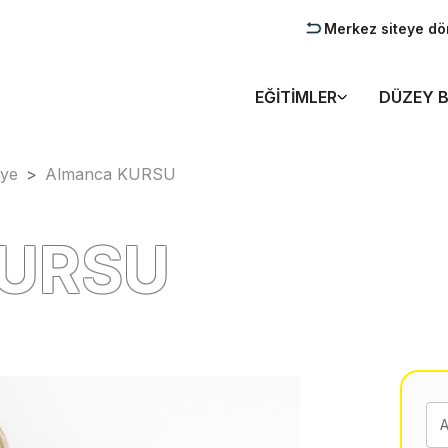
Merkez siteye dö
EĞITIMLER
DÜZEY B
ye
>
Almanca KURSU
KURSU