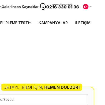
HEMEN DANIŞMANLA GÖRÜŞÜN
0216 330 01 36
n
Galeri
İnsan Kaynakları
ELIRLEME TESTI
KAMPANYALAR
İLETIŞIM
DETAYLI BILGI İÇIN
,
HEMEN DOLDUR!
Ad/Soyad