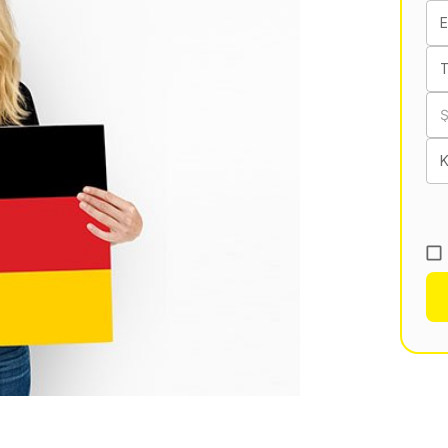
E
T
K