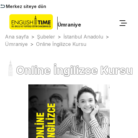
Merkez siteye dön
Ümraniye
Ana sayfa
>
Şubeler
>
İstanbul Anadolu
>
Ümraniye
>
Online İngilizce Kursu
Online İngilizce Kursu