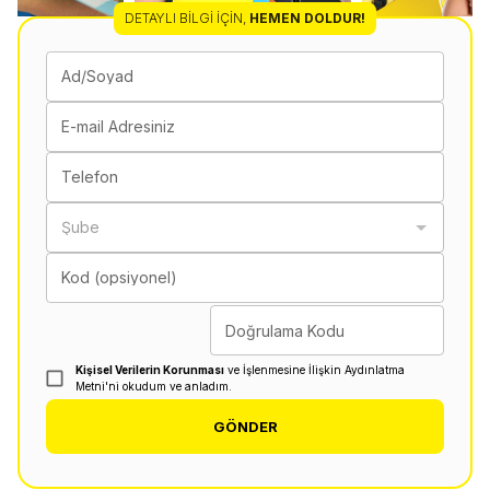
DETAYLI BILGI İÇIN
,
HEMEN DOLDUR!
Ad/Soyad
E-mail Adresiniz
Telefon
Şube
Kod (opsiyonel)
Doğrulama Kodu
Kişisel Verilerin Korunması
ve İşlenmesine İlişkin Aydınlatma
Metni'ni okudum ve anladım.
GÖNDER