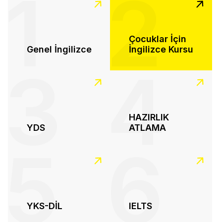
1
2
Çocuklar İçin
Genel İngilizce
İngilizce Kursu
3
4
HAZIRLIK
YDS
ATLAMA
5
6
YKS-DİL
IELTS