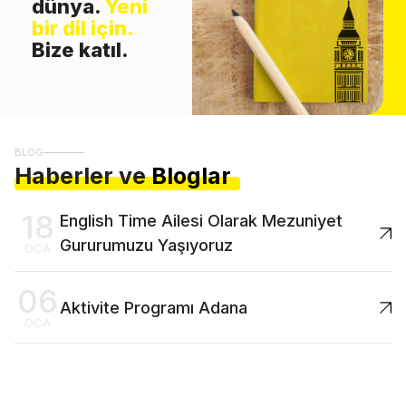
dünya.
Yeni
bir dil için.
Bize katıl.
BLOG
Haberler ve
Bloglar
18
English Time Ailesi Olarak Mezuniyet
Gururumuzu Yaşıyoruz
OCA
06
Aktivite Programı Adana
OCA