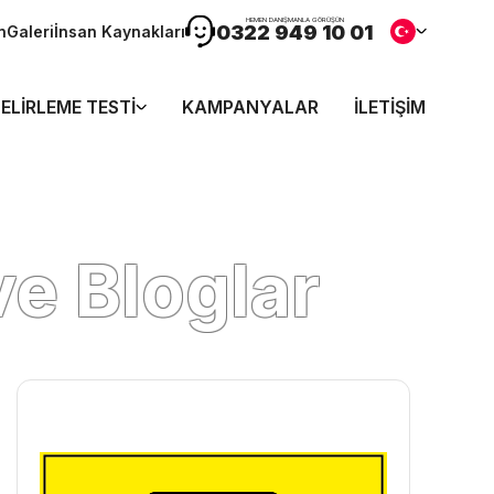
HEMEN DANIŞMANLA GÖRÜŞÜN
0322 949 10 01
n
Galeri
İnsan Kaynakları
ELIRLEME TESTI
KAMPANYALAR
İLETIŞIM
e Bloglar