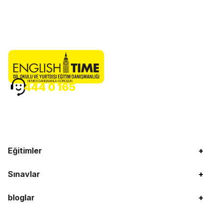
HEMEN DANIŞMANLA GÖRÜŞÜN
444 0 165
Eğitimler
+
Sınavlar
+
bloglar
+