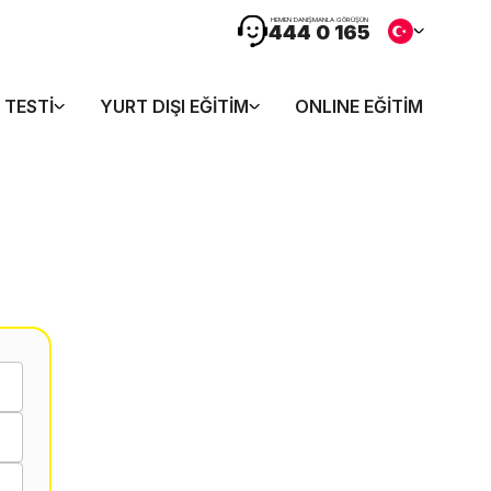
HEMEN DANIŞMANLA GÖRÜŞÜN
444 0 165
 TESTI
YURT DIŞI EĞITIM
ONLINE EĞITIM