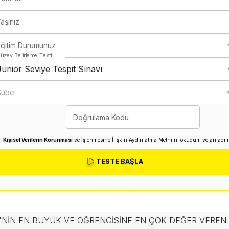
aşınız
Eğitim Durumunuz
üzey Belirleme Testi
Junior Seviye Tespit Sınavı
Şube
Doğrulama Kodu
Kişisel Verilerin Korunması
ve İşlenmesine İlişkin Aydınlatma Metni'ni okudum ve anladım
TESTE BAŞLA
'NIN EN BÜYÜK VE ÖĞRENCISINE EN ÇOK DEĞER VERE