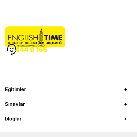
HEMEN DANIŞMANLA GÖRÜŞÜN
444 0 165
Eğitimler
+
Sınavlar
+
bloglar
+