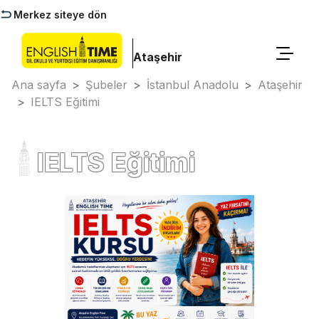
Merkez siteye dön
Ataşehir
Ana sayfa
>
Şubeler
>
İstanbul Anadolu
>
Ataşehir
>
IELTS Eğitimi
IELTS Eğitimi