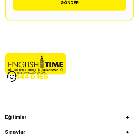
GÖNDER
HEMEN DANIŞMANLA GÖRÜŞÜN
444 0 165
Eğitimler
+
Sınavlar
+