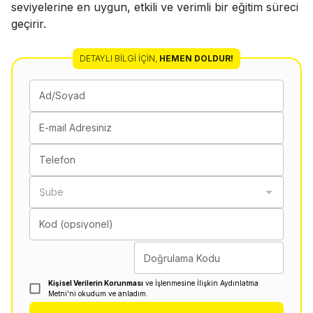
seviyelerine en uygun, etkili ve verimli bir eğitim süreci
geçirir.
DETAYLI BILGI İÇIN
,
HEMEN DOLDUR!
Ad/Soyad
E-mail Adresiniz
Telefon
Şube
Kod (opsiyonel)
Doğrulama Kodu
Kişisel Verilerin Korunması
ve İşlenmesine İlişkin Aydınlatma
Metni'ni okudum ve anladım.