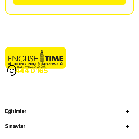
HEMEN DANIŞMANLA GÖRÜŞÜN
444 0 165
Eğitimler
+
Sınavlar
+