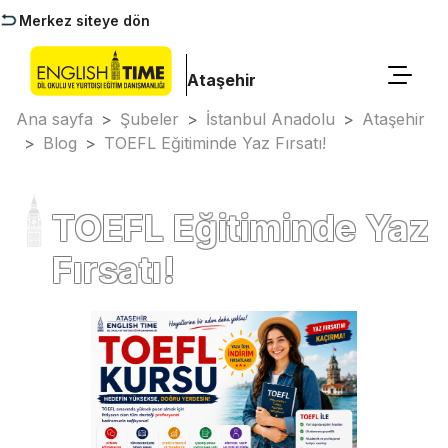
Merkez siteye dön
Ataşehir
Ana sayfa
>
Şubeler
>
İstanbul Anadolu
>
Ataşehir
>
Blog
>
TOEFL Eğitiminde Yaz Fırsatı!
TOEFL Eğitiminde Yaz
Fırsatı!