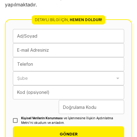
yapılmaktadır.
DETAYLI BILGI İÇIN
,
HEMEN DOLDUR!
Ad/Soyad
E-mail Adresiniz
Telefon
Şube
Kod (opsiyonel)
Doğrulama Kodu
Kişisel Verilerin Korunması
ve İşlenmesine İlişkin Aydınlatma
Metni'ni okudum ve anladım.
GÖNDER