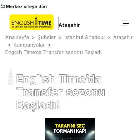
Merkez siteye dön
Ataşehir
Ana sayfa
>
Şubeler
>
İstanbul Anadolu
>
Ataşehir
>
Kampanyalar
>
English Time’da Transfer sezonu Başladı!
English Time’da
Transfer sezonu
Başladı!