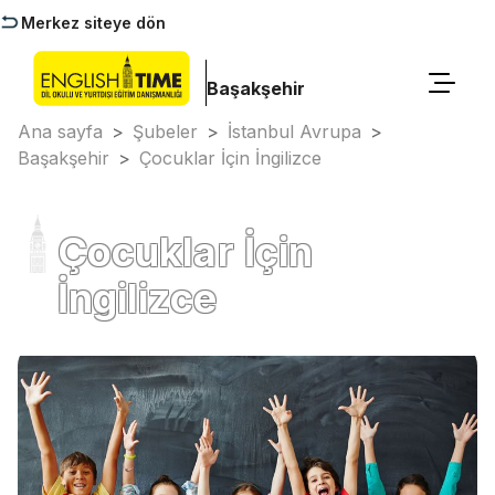
Merkez siteye dön
Başakşehir
Ana sayfa
>
Şubeler
>
İstanbul Avrupa
>
Başakşehir
>
Çocuklar İçin İngilizce
Çocuklar İçin
İngilizce