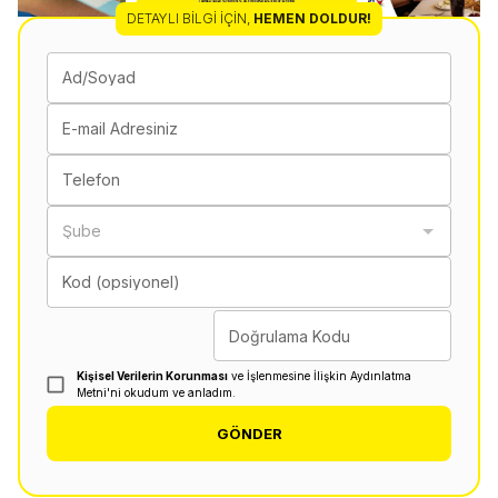
DETAYLI BILGI İÇIN
,
HEMEN DOLDUR!
Ad/Soyad
E-mail Adresiniz
Telefon
Şube
Kod (opsiyonel)
Doğrulama Kodu
Kişisel Verilerin Korunması
ve İşlenmesine İlişkin Aydınlatma
Metni'ni okudum ve anladım.
GÖNDER