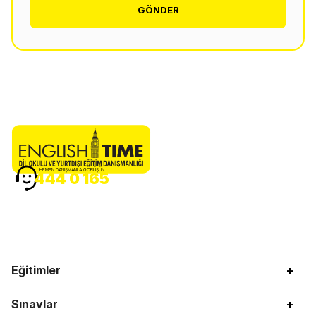
GÖNDER
HEMEN DANIŞMANLA GÖRÜŞÜN
444 0 165
Eğitimler
+
Sınavlar
+