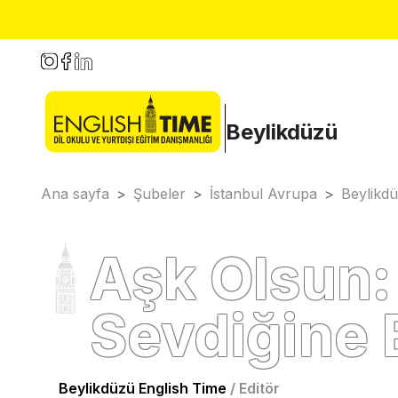
Beylikdüzü
Ana sayfa
>
Şubeler
>
İstanbul Avrupa
>
Beylikd
Aşk Olsun:
Sevdiğine 
Beylikdüzü English Time
/
Editör