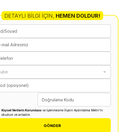
DETAYLI BILGI İÇIN
,
HEMEN DOLDUR!
Ad/Soyad
-mail Adresiniz
elefon
Şube
od (opsiyonel)
Doğrulama Kodu
Kişisel Verilerin Korunması
ve İşlenmesine İlişkin Aydınlatma Metni'ni
okudum ve anladım.
GÖNDER