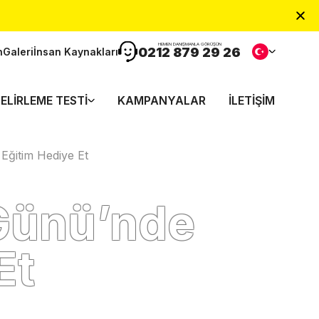
HEMEN DANIŞMANLA GÖRÜŞÜN
0212 879 29 26
n
Galeri
İnsan Kaynakları
ELIRLEME TESTI
KAMPANYALAR
İLETIŞIM
Eğitim Hediye Et
 Günü’nde
Et