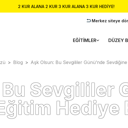
2 KUR ALANA 2 KUR 3 KUR ALANA 3 KUR HEDİYE!
Merkez siteye dö
EĞITIMLER
DÜZEY B
üzü
>
Blog
>
Aşk Olsun: Bu Sevgililer Günü’nde Sevdiğine 
 Bu Sevgililer
Eğitim Hediye 