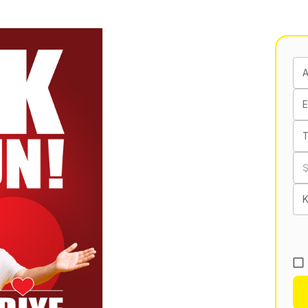
E
T
K