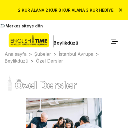
2 KUR ALANA 2 KUR 3 KUR ALANA 3 KUR HEDİYE!
Merkez siteye dön
Beylikdüzü
Ana sayfa
>
Şubeler
>
İstanbul Avrupa
>
Beylikdüzü
>
Özel Dersler
Özel Dersler