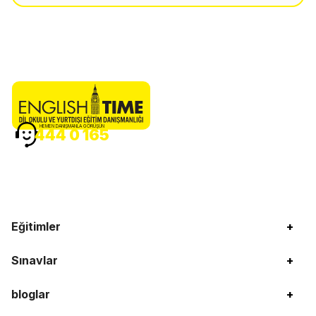
HEMEN DANIŞMANLA GÖRÜŞÜN
444 0 165
Eğitimler
+
Sınavlar
+
bloglar
+