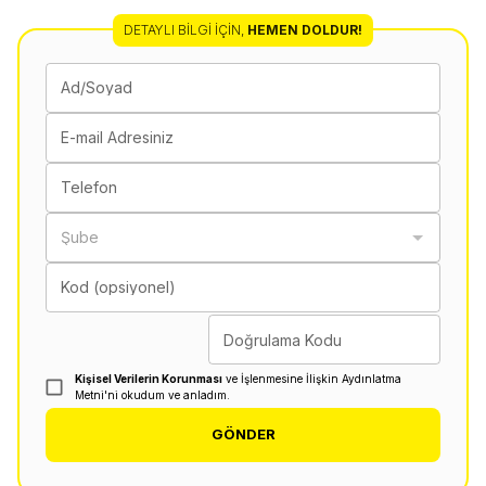
DETAYLI BILGI İÇIN
,
HEMEN DOLDUR!
Ad/Soyad
E-mail Adresiniz
Telefon
Şube
Kod (opsiyonel)
Doğrulama Kodu
Kişisel Verilerin Korunması
ve İşlenmesine İlişkin Aydınlatma
Metni'ni okudum ve anladım.
GÖNDER