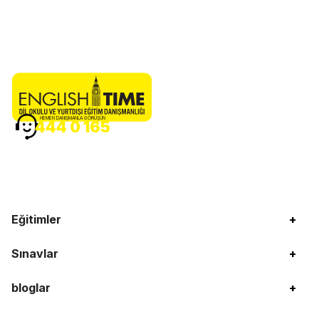
HEMEN DANIŞMANLA GÖRÜŞÜN
444 0 165
Eğitimler
+
Sınavlar
+
bloglar
+