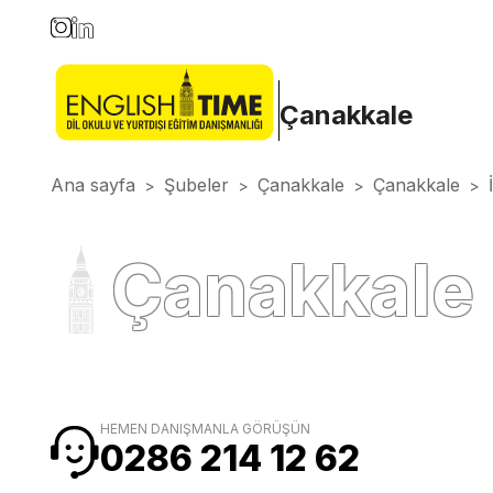
Çanakkale
Ana sayfa
Şubeler
Çanakkale
Çanakkale
>
>
>
>
Çanakkale 
HEMEN DANIŞMANLA GÖRÜŞÜN
0286 214 12 62