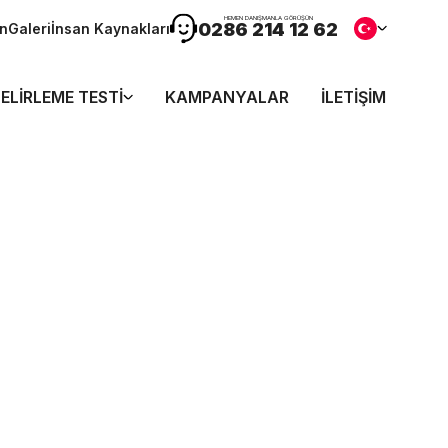
HEMEN DANIŞMANLA GÖRÜŞÜN
0286 214 12 62
ön
Galeri
İnsan Kaynakları
ELIRLEME TESTI
KAMPANYALAR
İLETIŞIM