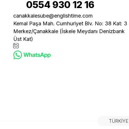
0554 930 12 16
canakkalesube@englishtime.com
Kemal Paşa Mah. Cumhuriyet Blv. No: 38 Kat: 3
Merkez/Çanakkale (İskele Meydanı Denizbank
Üst Kat)
TÜRKIYE