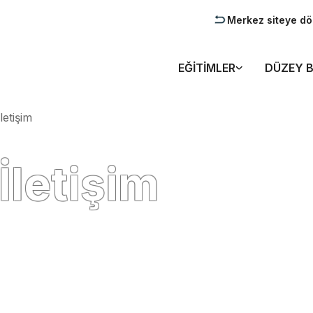
Merkez siteye d
EĞITIMLER
DÜZEY B
İletişim
İletişim