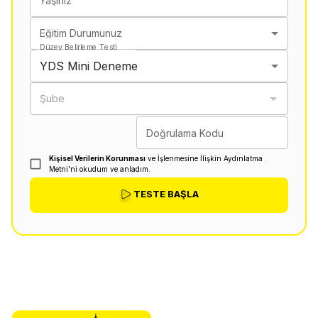
Yaşınız
Eğitim Durumunuz
Düzey Belirleme Testi
YDS Mini Deneme
Şube
Doğrulama Kodu
Kişisel Verilerin Korunması
ve İşlenmesine İlişkin Aydınlatma
Metni'ni okudum ve anladım.
TESTE BAŞLA