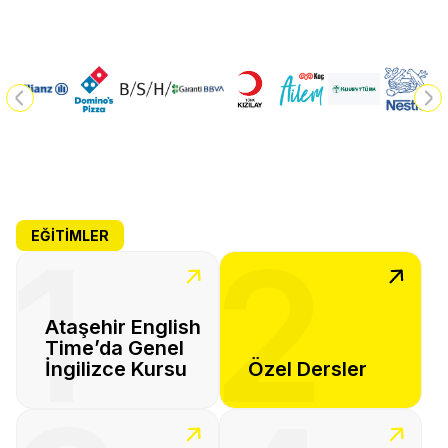
EĞITIMLER
1
2
Ataşehir English
Time’da Genel
İngilizce Kursu
Özel Dersler