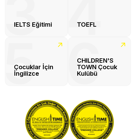
3
4
IELTS Eğitimi
TOEFL
5
6
CHILDREN'S
Çocuklar İçin
TOWN Çocuk
İngilizce
Kulübü