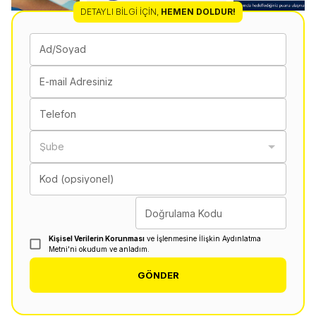
DETAYLI BILGI İÇIN
,
HEMEN DOLDUR!
Ad/Soyad
E-mail Adresiniz
Telefon
Şube
Kod (opsiyonel)
Doğrulama Kodu
Kişisel Verilerin Korunması
ve İşlenmesine İlişkin Aydınlatma
Metni'ni okudum ve anladım.
GÖNDER