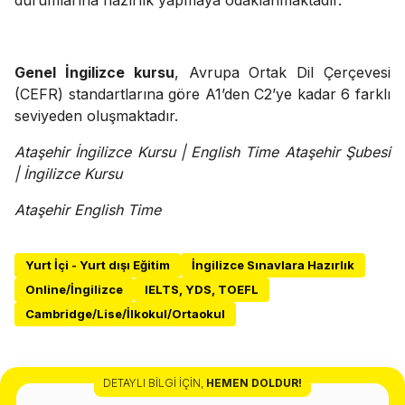
durumlarına hazırlık yapmaya odaklanmaktadır.
Genel İngilizce kursu
, Avrupa Ortak Dil Çerçevesi
(CEFR) standartlarına göre A1’den C2’ye kadar 6 farklı
seviyeden oluşmaktadır.
Ataşehir İngilizce Kursu | English Time Ataşehir Şubesi
| İngilizce Kursu
Ataşehir English Time
Yurt İçi - Yurt dışı Eğitim
İngilizce Sınavlara Hazırlık
Online/İngilizce
IELTS, YDS, TOEFL
Cambridge/Lise/İlkokul/Ortaokul
DETAYLI BILGI İÇIN
,
HEMEN DOLDUR!