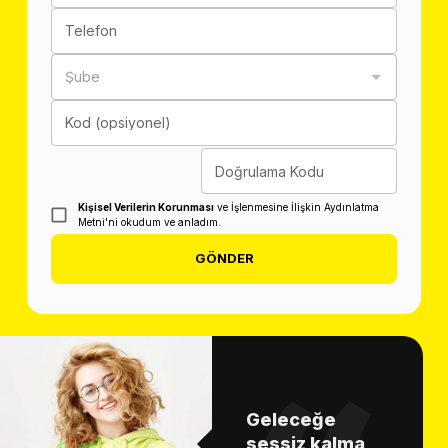
Telefon
Şube
Kod (opsiyonel)
Doğrulama Kodu
Kişisel Verilerin Korunması
ve İşlenmesine İlişkin Aydınlatma
Metni'ni okudum ve anladım.
GÖNDER
Geleceğe
sessiz kalma,