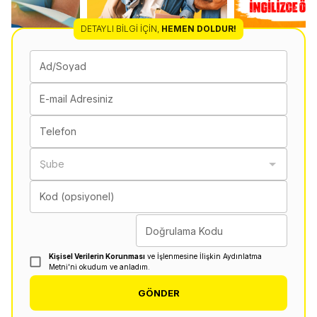
DETAYLI BILGI İÇIN
,
HEMEN DOLDUR!
Ad/Soyad
E-mail Adresiniz
Telefon
Şube
Kod (opsiyonel)
Doğrulama Kodu
Kişisel Verilerin Korunması
ve İşlenmesine İlişkin Aydınlatma
Metni'ni okudum ve anladım.
GÖNDER