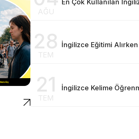
En Çok Kullanılan İngili
AĞU
28
İngilizce Eğitimi Alırke
TEM
21
İngilizce Kelime Öğren
TEM