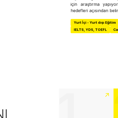
için araştırma yapıyo
hedefleri açısından belir
Yurt İçi - Yurt dışı Eğitim
IELTS, YDS, TOEFL
Ca
1
NI