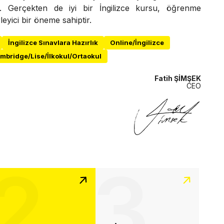
r. Gerçekten de iyi bir İngilizce kursu, öğrenme
leyici bir öneme sahiptir.
İngilizce Sınavlara Hazırlık
Online/İngilizce
mbridge/Lise/İlkokul/Ortaokul
Fatih ŞİMŞEK
CEO
2
3