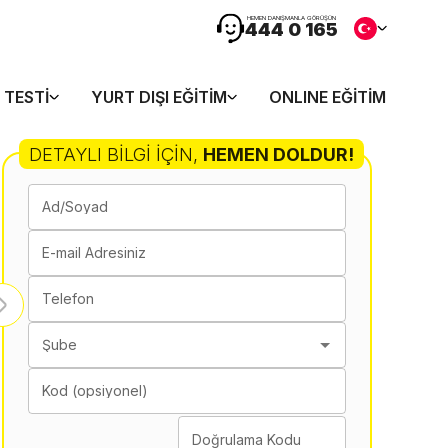
HEMEN DANIŞMANLA GÖRÜŞÜN
444 0 165
 TESTI
YURT DIŞI EĞITIM
ONLINE EĞITIM
DETAYLI BILGI İÇIN
,
HEMEN DOLDUR!
Ad/Soyad
E-mail Adresiniz
Telefon
Şube
Kod (opsiyonel)
Doğrulama Kodu