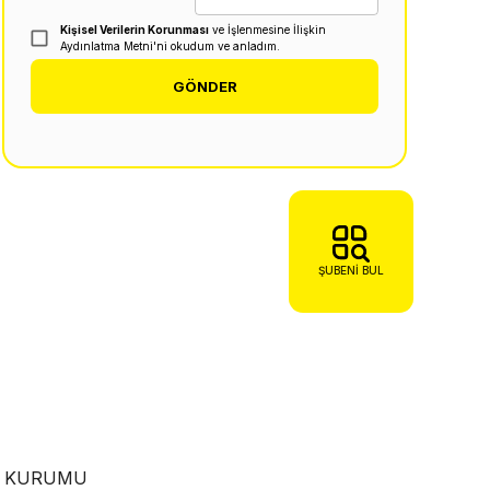
Kişisel Verilerin Korunması
ve İşlenmesine İlişkin
Aydınlatma Metni'ni okudum ve anladım.
GÖNDER
ŞUBENI BUL
EN KURUMU