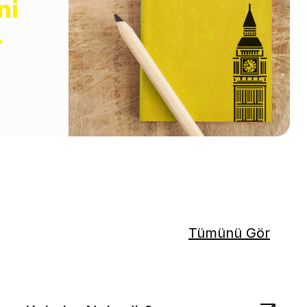
ni
.
Tümünü Gör