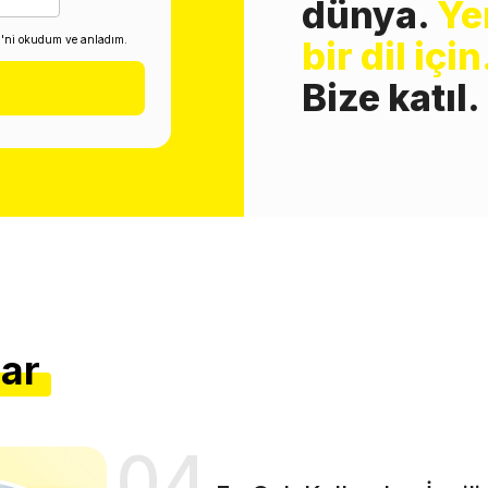
dünya.
Ye
i'ni okudum ve anladım.
bir dil için
Bize katıl.
lar
04