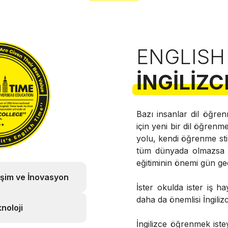
ENGLISH
İNGILIZC
Bazı insanlar dil öğren
için yeni bir dil öğrenme
yolu, kendi öğrenme stil
tüm dünyada olmazsa ol
eğitiminin önemi gün ge
işim ve İnovasyon
İster okulda ister iş h
daha da önemlisi İngili
noloji
İngilizce öğrenmek istey