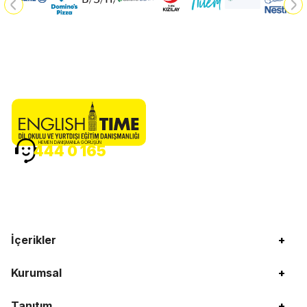
HEMEN DANIŞMANLA GÖRÜŞÜN
444 0 165
İçerikler
+
Kurumsal
+
Tanıtım
+