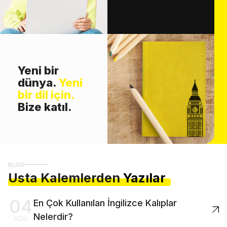
Yeni bir
dünya.
Yeni
bir dil için.
Bize katıl.
BLOG
Usta Kalemlerden
Yazılar
04
En Çok Kullanılan İngilizce Kalıplar
Nelerdir?
AĞU