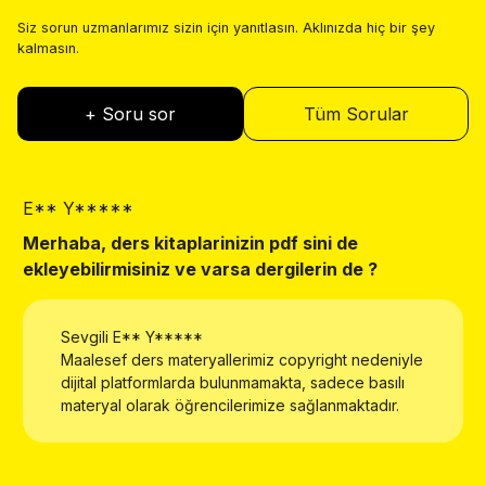
Siz sorun uzmanlarımız sizin için yanıtlasın. Aklınızda hiç bir şey
kalmasın.
+ Soru sor
Tüm Sorular
E** Y*****
E
Merhaba, ders kitaplarinizin pdf sini de
W
ekleyebilirmisiniz ve varsa dergilerin de ?
Sevgili
E** Y*****
Maalesef ders materyallerimiz copyright nedeniyle
dijital platformlarda bulunmamakta, sadece basılı
materyal olarak öğrencilerimize sağlanmaktadır.