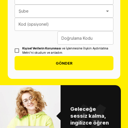
Şube
Kod (opsiyonel)
Doğrulama Kodu
Kişisel Verilerin Korunması
ve İşlenmesine İlişkin Aydınlatma
Metni'ni okudum ve anladım.
GÖNDER
Geleceğe
sessiz kalma,
ingilizce öğren