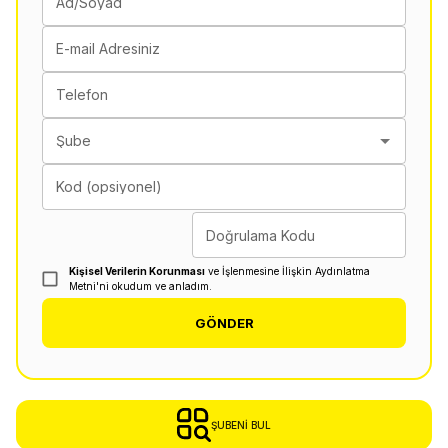
Ad/Soyad
E-mail Adresiniz
Telefon
Şube
Kod (opsiyonel)
Doğrulama Kodu
Kişisel Verilerin Korunması
ve İşlenmesine İlişkin Aydınlatma
Metni'ni okudum ve anladım.
GÖNDER
ŞUBENI BUL