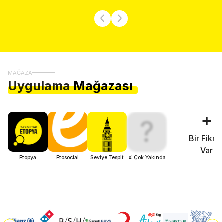
MAĞAZA
Uygulama
Mağazası
+
?
Bir Fikri
Var
Etopya
Etosocial
Seviye Tespit
⏳ Çok Yakında