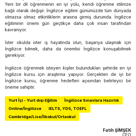
Yeni bir dil öğrenmenin en iyi yolu, kendi öğrenme stilinize
bağlı olarak değişir. İngilizce eğitimi günümüzde tüm dünyada
olmazsa olmaz etkinliklerin arasına girmiş durumda. İngilizce
eğitiminin önemi gün geçtikçe daha çok insan tarafından
kavranıyor.
İster okulda ister iş hayatında olun, başarıya ulaşmak için
İngilizce bilmek, daha da önemlisi İngilizce konuşabilmek
gerekiyor.
İngilizce öğrenmek isteyen kişiler bulundukları şehirde en iyi
İngilizce kursu için araştırma yapıyor. Gerçekten de iyi bir
İngilizce kursu, öğrenme hedefleri açısından belirleyici bir
öneme sahiptir.
Yurt İçi - Yurt dışı Eğitim
İngilizce Sınavlara Hazırlık
Online/İngilizce
IELTS, YDS, TOEFL
Cambridge/Lise/İlkokul/Ortaokul
Fatih ŞİMŞEK
CEO