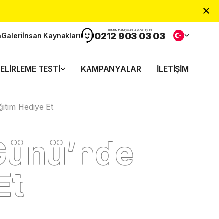
HEMEN DANIŞMANLA GÖRÜŞÜN
0212 903 03 03
n
Galeri
İnsan Kaynakları
ELIRLEME TESTI
KAMPANYALAR
İLETIŞIM
ğitim Hediye Et
 Günü’nde
Et