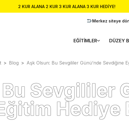
2 KUR ALANA 2 KUR 3 KUR ALANA 3 KUR HEDİYE!
Merkez siteye dö
EĞITIMLER
DÜZEY B
t
>
Blog
>
Aşk Olsun: Bu Sevgililer Günü’nde Sevdiğine E
 Bu Sevgililer
Eğitim Hediye 