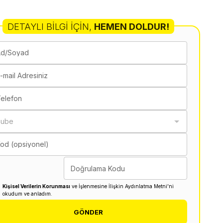
DETAYLI BILGI İÇIN
,
HEMEN DOLDUR!
Ad/Soyad
-mail Adresiniz
elefon
Şube
od (opsiyonel)
Doğrulama Kodu
Kişisel Verilerin Korunması
ve İşlenmesine İlişkin Aydınlatma Metni'ni
okudum ve anladım.
GÖNDER