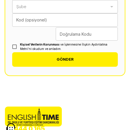
Şube
Kod (opsiyonel)
Doğrulama Kodu
Kişisel Verilerin Korunması
ve İşlenmesine İlişkin Aydınlatma
Metni'ni okudum ve anladım.
GÖNDER
HEMEN DANIŞMANLA GÖRÜŞÜN
444 0 165