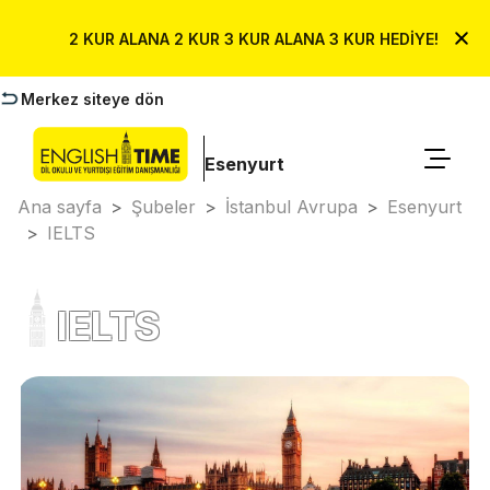
2 KUR ALANA 2 KUR 3 KUR ALANA 3 KUR HEDİYE!
Merkez siteye dön
Esenyurt
Ana sayfa
>
Şubeler
>
İstanbul Avrupa
>
Esenyurt
>
IELTS
IELTS