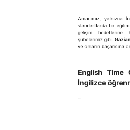
Amacımız, yalnızca İn
standartlarda bir eğiti
gelişim hedeflerine 
şubelerimiz gibi,
Gazian
ve onların başarısına o
English Time 
İngilizce öğrenm
...