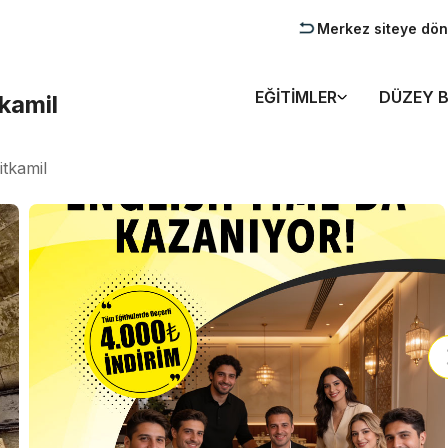
Merkez siteye dön
EĞITIMLER
DÜZEY B
kamil
tkamil