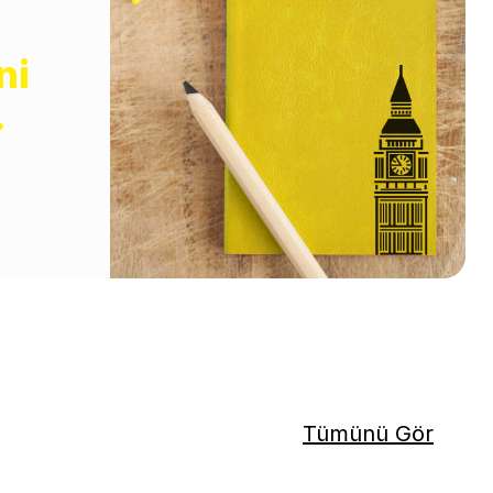
ni
.
Tümünü Gör