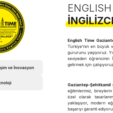
ENGLISH
İNGILIZC
English Time Gaziant
Türkiye’nin en büyük 
gururunu yaşıyoruz. Yı
seviyeden öğrencinin İ
getirmek için çalışıyoruz
işim ve İnovasyon
noloji
Gaziantep-Şehitkamil
eğitimlerimiz, bireyler
özel olarak tasarlanm
yaklaşıyor, modern eğit
başarıyı garanti ediyoru