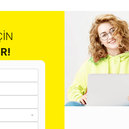
ÇIN
R!