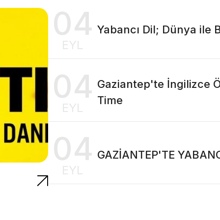
04
Yabancı Dil; Dünya ile 
EYL
04
Gaziantep'te İngilizce 
Time
EYL
04
GAZİANTEP'TE YABANC
EYL