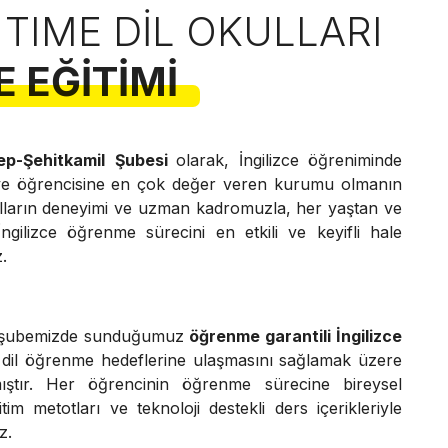
 TIME DIL OKULLARI
E EĞITIMI
ep-Şehitkamil
Şubesi
olarak, İngilizce öğreniminde
ve öğrencisine en çok değer veren kurumu olmanın
lların deneyimi ve uzman kadromuzla, her yaştan ve
ngilizce öğrenme sürecini en etkili ve keyifli hale
.
şubemizde sunduğumuz
öğrenme garantili İngilizce
in dil öğrenme hedeflerine ulaşmasını sağlamak üzere
ıştır. Her öğrencinin öğrenme sürecine bireysel
im metotları ve teknoloji destekli ders içerikleriyle
z.