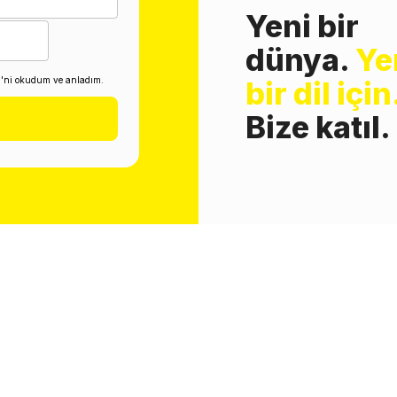
Yeni bir
dünya.
Ye
i'ni okudum ve anladım.
bir dil için
Bize katıl.