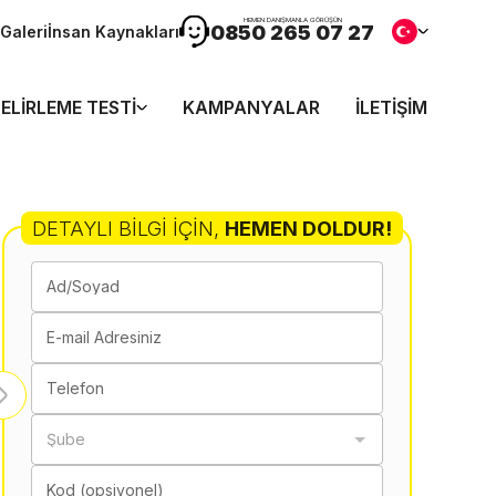
HEMEN DANIŞMANLA GÖRÜŞÜN
0850 265 07 27
Galeri
İnsan Kaynakları
ELIRLEME TESTI
KAMPANYALAR
İLETIŞIM
DETAYLI BILGI İÇIN
,
HEMEN DOLDUR!
Ad/Soyad
E-mail Adresiniz
Telefon
Şube
Kod (opsiyonel)