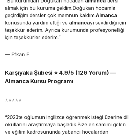
“
Bu kurumdan Doğukan hocadan
almanca
dersi
almak için bu kuruma geldim.Doğukan hocamla
geçirdiğim dersler çok memnun kaldım.
Almanca
konusunda yardım ettiği ve
almanca
yı sevdirdiği için
teşekkür ederim. Ayrıca kurumunda profesyonelliği
için teşekkürler ederim
.”
— Efkan E.
Karşıyaka Şubesi ⭐ 4.9/5 (126 Yorum) —
Almanca Kursu Programı
⭐⭐⭐⭐⭐
“
2023te oğlumun ingilizce öğrenmek isteği üzerine dil
okullarını araştırmaya başladık.Bize en samimi gelen
ve eğitim kadrosununda yabancı hocalardan