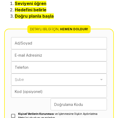
Seviyeni öğren
Hedefini belirle
Doğru planla başla
DETAYLI BILGI İÇIN
,
HEMEN DOLDUR!
Ad/Soyad
E-mail Adresiniz
Telefon
Şube
Kod (opsiyonel)
Doğrulama Kodu
Kişisel Verilerin Korunması
ve İşlenmesine İlişkin Aydınlatma
Metni'ni okudum ve anladım.