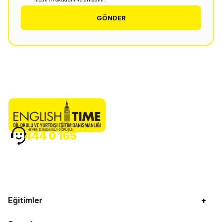
GÖNDER
HEMEN DANIŞMANLA GÖRÜŞÜN
444 0 165
Eğitimler
+