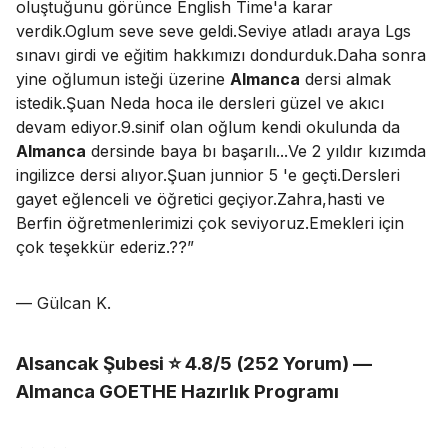
oluştuğunu görünce English Time'a karar
verdik.Oglum seve seve geldi.Seviye atladı araya Lgs
sınavı girdi ve eğitim hakkımızı dondurduk.Daha sonra
yine oğlumun isteği üzerine
Almanca
dersi almak
istedik.Şuan Neda hoca ile dersleri güzel ve akıcı
devam ediyor.9.sinif olan oğlum kendi okulunda da
Almanca
dersinde baya bı başarılı...Ve 2 yıldır kızımda
ingilizce dersi alıyor.Şuan junnior 5 'e geçti.Dersleri
gayet eğlenceli ve öğretici geçiyor.Zahra,hasti ve
Berfin öğretmenlerimizi çok seviyoruz.Emekleri için
çok teşekkür ederiz.??
”
— Gülcan K.
Alsancak Şubesi ⭐ 4.8/5 (252 Yorum) —
Almanca GOETHE Hazırlık Programı