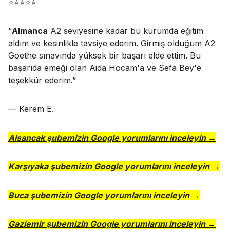
⭐⭐⭐⭐⭐
“
Almanca
A2 seviyesine kadar bu kurumda eğitim
aldım ve kesinlikle tavsiye ederim. Girmiş olduğum A2
Goethe sınavında yüksek bir başarı elde ettim. Bu
başarıda emeği olan Aida Hocam'a ve Sefa Bey'e
teşekkür ederim.
”
— Kerem E.
Alsancak şubemizin Google yorumlarını inceleyin →
Karşıyaka şubemizin Google yorumlarını inceleyin →
Buca şubemizin Google yorumlarını inceleyin →
Gaziemir şubemizin Google yorumlarını inceleyin →