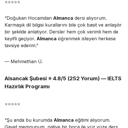
⭐⭐⭐⭐⭐
“
Doğukan Hocamdan
Almanca
dersi alıyorum.
Karmaşık dil bilgisi kurallarını bile çok basit ve anlaşılır
bir şekilde anlatıyor. Dersler hem çok verimli hem de
keyifli geçiyor.
Almanca
öğrenmek isteyen herkese
tavsiye ederim.
”
— Mehmethan Ü.
Alsancak Şubesi ⭐ 4.8/5 (252 Yorum) — IELTS
Hazırlık Programı
⭐⭐⭐⭐⭐
“
Şu anda bu kurumda
Almanca
eğitimi alıyorum.
Gayet memnunum, native bir hoca ile yüz yüze ders