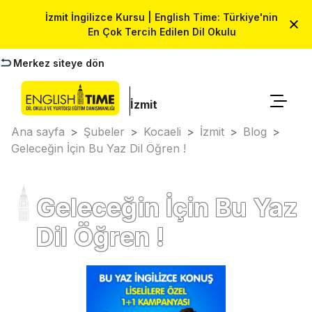
İzmit İngilizce Kursu | English Time: Türkiye'nin
En Çok Tercih Edilen Dil Okulu
Merkez siteye dön
İzmit
Ana sayfa
>
Şubeler
>
Kocaeli
>
İzmit
>
Blog
>
Geleceğin İçin Bu Yaz Dil Öğren !
Geleceğin İçin Bu Yaz
Dil Öğren !