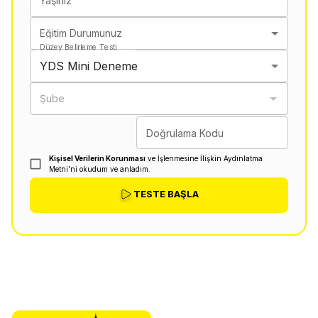
Yaşınız
Eğitim Durumunuz
Düzey Belirleme Testi
YDS Mini Deneme
Şube
Doğrulama Kodu
Kişisel Verilerin Korunması
ve İşlenmesine İlişkin Aydınlatma
Metni'ni okudum ve anladım.
TESTE BAŞLA