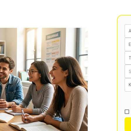
E
T
K