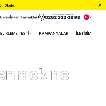
Dil Okulu
HEMEN DANIŞMANLA GÖRÜŞÜN
0262 332 08 98
Galeri
İnsan Kaynakları
ELIRLEME TESTI
KAMPANYALAR
İLETIŞIM
renmek ne