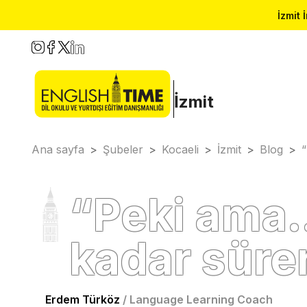
İzmit 
İzmit
Ana sayfa
>
Şubeler
>
Kocaeli
>
İzmit
>
Blog
>
“Peki ama…
kadar süre
Erdem Türköz
/
Language Learning Coach