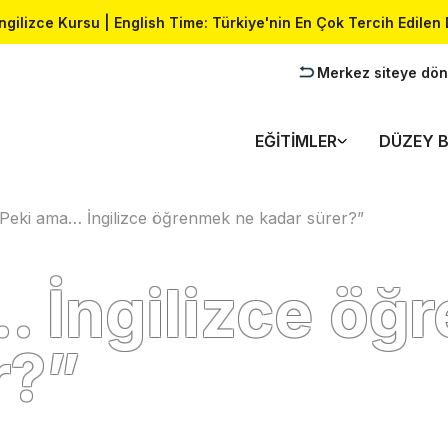
İngilizce Kursu | English Time: Türkiye'nin En Çok Tercih Edilen 
Merkez siteye dön
EĞITIMLER
DÜZEY B
“Peki ama… İngilizce öğrenmek ne kadar sürer?”
 İngilizce öğ
r?”