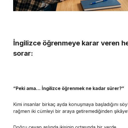
İngilizce öğrenmeye karar veren h
sorar:
“Peki ama… İngilizce öğrenmek ne kadar sürer?”
Kimi insanlar birkaç ayda konuşmaya başladığını söyle
rağmen iki cümleyi bir araya getiremediğinden şikâye
Doğru cevap aslında ikisinin ortasında bir yerde.