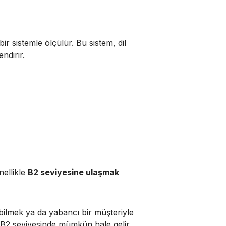
bir sistemle ölçülür. Bu sistem, dil
endirir.
nellikle
B2 seviyesine ulaşmak
abilmek ya da yabancı bir müşteriyle
B2 seviyesinde mümkün hale gelir.