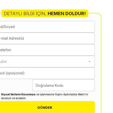
DETAYLI BILGI İÇIN
,
HEMEN DOLDUR!
Ad/Soyad
-mail Adresiniz
elefon
Şube
od (opsiyonel)
Doğrulama Kodu
Kişisel Verilerin Korunması
ve İşlenmesine İlişkin Aydınlatma Metni'ni
okudum ve anladım.
GÖNDER