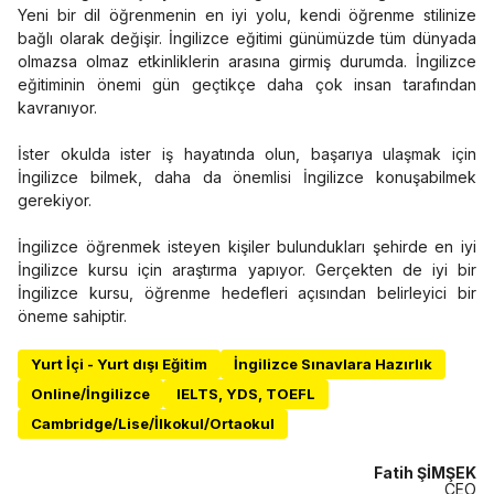
Yeni bir dil öğrenmenin en iyi yolu, kendi öğrenme stilinize
bağlı olarak değişir. İngilizce eğitimi günümüzde tüm dünyada
olmazsa olmaz etkinliklerin arasına girmiş durumda. İngilizce
eğitiminin önemi gün geçtikçe daha çok insan tarafından
kavranıyor.
İster okulda ister iş hayatında olun, başarıya ulaşmak için
İngilizce bilmek, daha da önemlisi İngilizce konuşabilmek
gerekiyor.
İngilizce öğrenmek isteyen kişiler bulundukları şehirde en iyi
İngilizce kursu için araştırma yapıyor. Gerçekten de iyi bir
İngilizce kursu, öğrenme hedefleri açısından belirleyici bir
öneme sahiptir.
Yurt İçi - Yurt dışı Eğitim
İngilizce Sınavlara Hazırlık
Online/İngilizce
IELTS, YDS, TOEFL
Cambridge/Lise/İlkokul/Ortaokul
Fatih ŞİMŞEK
CEO