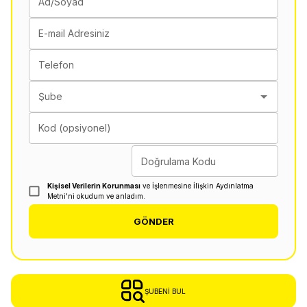
Ad/Soyad
E-mail Adresiniz
Telefon
Şube
Kod (opsiyonel)
Doğrulama Kodu
Kişisel Verilerin Korunması
ve İşlenmesine İlişkin Aydınlatma
Metni'ni okudum ve anladım.
GÖNDER
ŞUBENI BUL