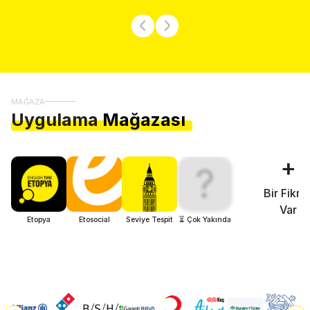
MAĞAZA
Uygulama
Mağazası
+
?
Bir Fikri
Var
Etopya
Etosocial
Seviye Tespit
⏳ Çok Yakında