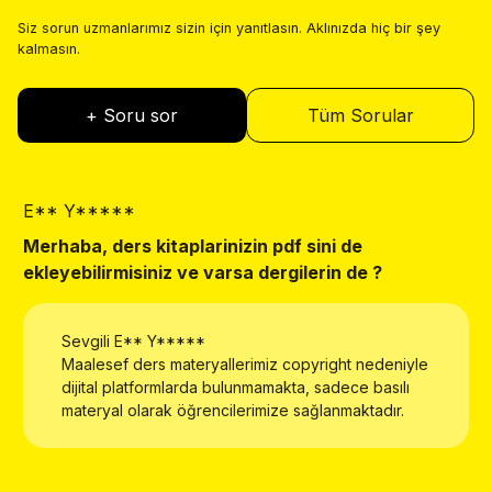
Siz sorun uzmanlarımız sizin için yanıtlasın. Aklınızda hiç bir şey
kalmasın.
+ Soru sor
Tüm Sorular
E** Y*****
E
Merhaba, ders kitaplarinizin pdf sini de
W
ekleyebilirmisiniz ve varsa dergilerin de ?
Sevgili
E** Y*****
Maalesef ders materyallerimiz copyright nedeniyle
dijital platformlarda bulunmamakta, sadece basılı
materyal olarak öğrencilerimize sağlanmaktadır.