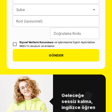
Şube
Kod (opsiyonel)
Doğrulama Kodu
Kişisel Verilerin Korunması
ve İşlenmesine İlişkin Aydınlatma
Metni'ni okudum ve anladım.
GÖNDER
Geleceğe
sessiz kalma,
ingilizce öğren