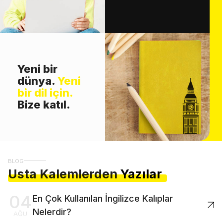
Yeni bir
dünya.
Yeni
bir dil için.
Bize katıl.
BLOG
Usta Kalemlerden
Yazılar
04
En Çok Kullanılan İngilizce Kalıplar
Nelerdir?
AĞU