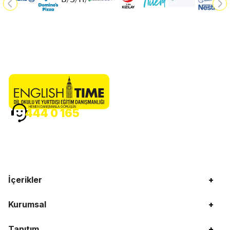
HEMEN DANIŞMANLA GÖRÜŞÜN
444 0 165
İçerikler
+
Kurumsal
+
Tanıtım
+