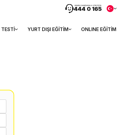
HEMEN DANIŞMANLA GÖRÜŞÜN
444 0 165
 TESTI
YURT DIŞI EĞITIM
ONLINE EĞITIM