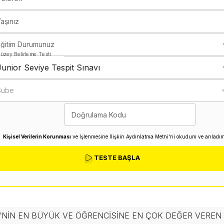
aşınız
Eğitim Durumunuz
üzey Belirleme Testi
Junior Seviye Tespit Sınavı
Şube
Doğrulama Kodu
Kişisel Verilerin Korunması
ve İşlenmesine İlişkin Aydınlatma Metni'ni okudum ve anladım
TESTE BAŞLA
'NIN EN BÜYÜK VE ÖĞRENCISINE EN ÇOK DEĞER VERE