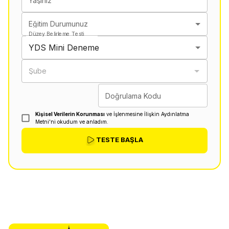
Yaşınız
Eğitim Durumunuz
Düzey Belirleme Testi
YDS Mini Deneme
Şube
Doğrulama Kodu
Kişisel Verilerin Korunması
ve İşlenmesine İlişkin Aydınlatma
Metni'ni okudum ve anladım.
TESTE BAŞLA