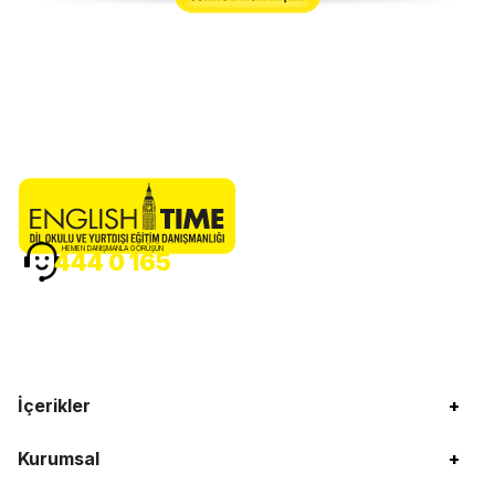
HEMEN DANIŞMANLA GÖRÜŞÜN
444 0 165
İçerikler
+
Kurumsal
+