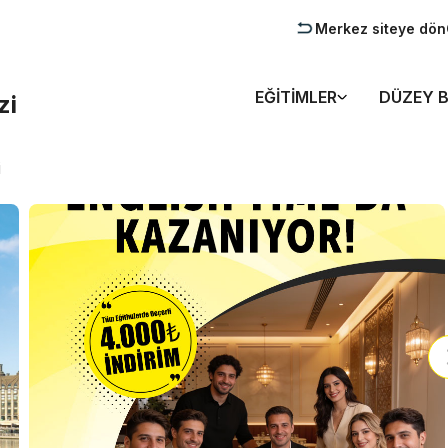
Merkez siteye dön
EĞITIMLER
DÜZEY B
zi
i