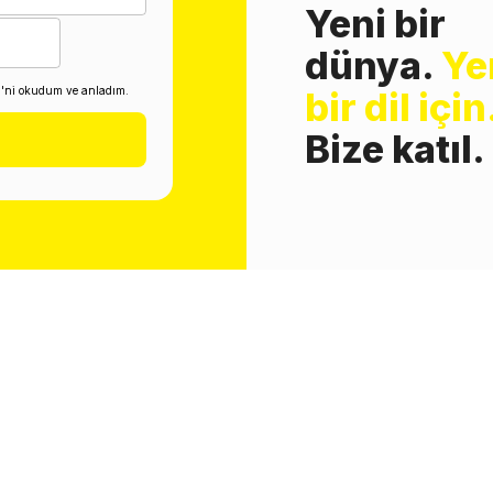
Yeni bir
dünya.
Ye
i'ni okudum ve anladım.
bir dil için
Bize katıl.