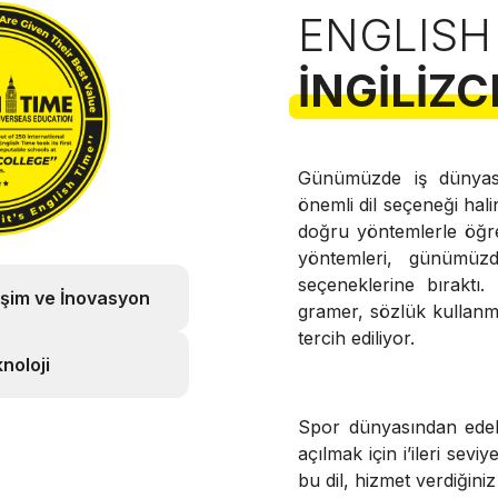
ENGLISH
İNGILIZC
Günümüzde iş dünyası
önemli dil seçeneği hali
doğru yöntemlerle öğren
yöntemleri, günümüz
seçeneklerine bırakt
işim ve İnovasyon
gramer, sözlük kullanm
tercih ediliyor.
noloji
Spor dünyasından edeb
açılmak için i’ileri sevi
bu dil, hizmet verdiğini