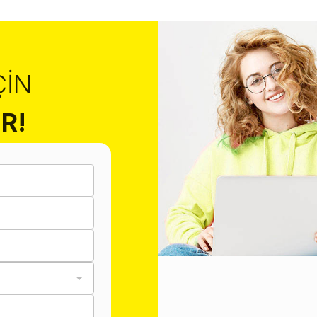
ÇIN
R!