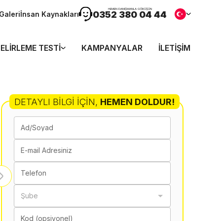
HEMEN DANIŞMANLA GÖRÜŞÜN
0352 380 04 44
Galeri
İnsan Kaynakları
ELIRLEME TESTI
KAMPANYALAR
İLETIŞIM
DETAYLI BILGI İÇIN
,
HEMEN DOLDUR!
Ad/Soyad
E-mail Adresiniz
Telefon
Şube
Kod (opsiyonel)