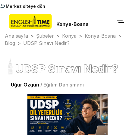
Merkez siteye dön
Konya-Bosna
Ana sayfa
>
Şubeler
>
Konya
>
Konya-Bosna
>
Blog
>
UDSP Sınavı Nedir?
UDSP Sınavı Nedir?
Uğur Özgün
/
Eğitim Danışmanı