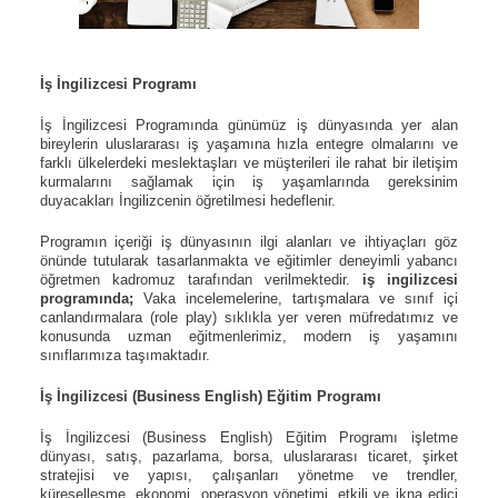
İş İngilizcesi Programı
İş İngilizcesi Programında
günümüz iş dünyasında yer alan
bireylerin uluslararası iş yaşamına hızla entegre olmalarını ve
farklı ülkelerdeki meslektaşları ve müşterileri ile rahat bir iletişim
kurmalarını sağlamak için iş yaşamlarında gereksinim
duyacakları İngilizcenin öğretilmesi hedeflenir.
Programın içeriği iş dünyasının ilgi alanları ve ihtiyaçları göz
önünde tutularak tasarlanmakta ve eğitimler deneyimli yabancı
öğretmen kadromuz tarafından verilmektedir.
iş ingilizcesi
programında;
Vaka incelemelerine, tartışmalara ve sınıf içi
canlandırmalara (role play) sıklıkla yer veren müfredatımız ve
konusunda uzman eğitmenlerimiz, modern iş yaşamını
sınıflarımıza taşımaktadır.
İş İngilizcesi
(Business English) Eğitim Programı
İş İngilizcesi (Business English) Eğitim Programı işletme
dünyası, satış, pazarlama, borsa, uluslararası ticaret, şirket
stratejisi ve yapısı, çalışanları yönetme ve trendler,
küreselleşme, ekonomi, operasyon yönetimi, etkili ve ikna edici