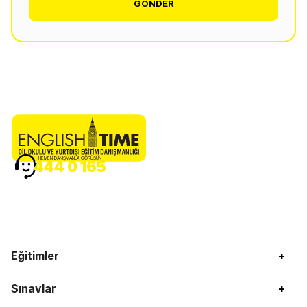
GÖNDER
HEMEN DANIŞMANLA GÖRÜŞÜN
444 0 165
Eğitimler
+
Sınavlar
+