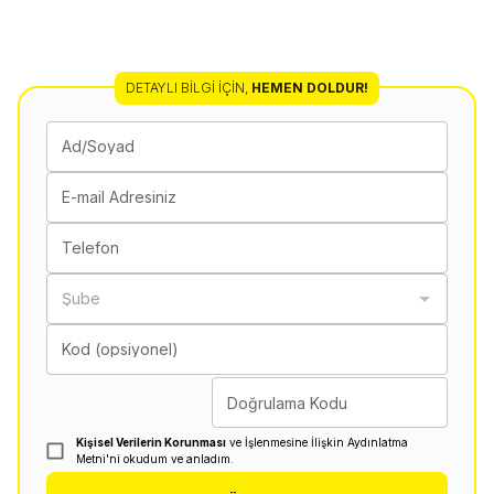
DETAYLI BILGI İÇIN
,
HEMEN DOLDUR!
Ad/Soyad
E-mail Adresiniz
Telefon
Şube
Kod (opsiyonel)
Doğrulama Kodu
Kişisel Verilerin Korunması
ve İşlenmesine İlişkin Aydınlatma
Metni'ni okudum ve anladım.