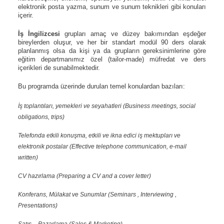
elektronik posta yazma, sunum ve sunum teknikleri gibi konuları
içerir.
İş İngilizcesi
grupları amaç ve düzey bakımından eşdeğer
bireylerden oluşur, ve her bir standart modül 90 ders olarak
planlanmış olsa da kişi ya da grupların gereksinimlerine göre
eğitim departmanımız özel (tailor-made) müfredat ve ders
içerikleri de sunabilmektedir.
Bu programda üzerinde durulan temel konulardan bazıları:
İş toplantıları, yemekleri ve seyahatleri (Business meetings, social
obligations, trips)
Telefonda etkili konuşma, etkili ve ikna edici iş mektupları ve
elektronik postalar (Effective telephone communication, e-mail
written)
CV hazırlama (Preparing a CV and a cover letter)
Konferans, Mülakat ve Sunumlar (Seminars , Interviewing ,
Presentations)
Satış – Pazarlama (Sales & Marketing)