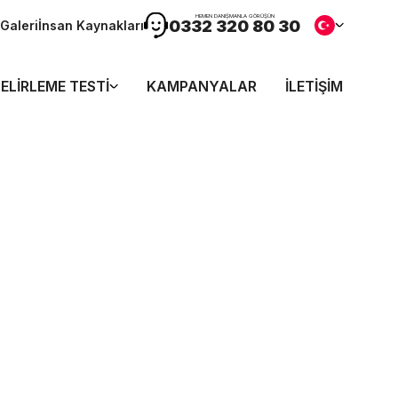
HEMEN DANIŞMANLA GÖRÜŞÜN
0332 320 80 30
Galeri
İnsan Kaynakları
ELIRLEME TESTI
KAMPANYALAR
İLETIŞIM