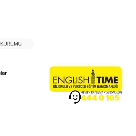
N KURUMU
lar
HEMEN DANIŞMANLA GÖRÜŞÜN
444 0 165