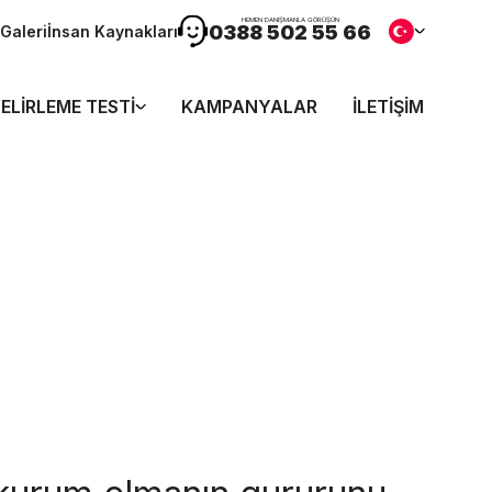
HEMEN DANIŞMANLA GÖRÜŞÜN
0388 502 55 66
Galeri
İnsan Kaynakları
ELIRLEME TESTI
KAMPANYALAR
İLETIŞIM