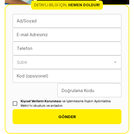
DETAYLI BILGI İÇIN
,
HEMEN DOLDUR!
Ad/Soyad
E-mail Adresiniz
Telefon
Şube
Kod (opsiyonel)
Doğrulama Kodu
Kişisel Verilerin Korunması
ve İşlenmesine İlişkin Aydınlatma
Metni'ni okudum ve anladım.
GÖNDER