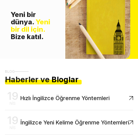
Yeni bir
dünya.
Yeni
bir dil için.
Bize katıl.
BLOG
Haberler ve
Bloglar
19
Hızlı İngilizce Öğrenme Yöntemleri
NIS
19
İngilizce Yeni Kelime Öğrenme Yöntemleri
NIS