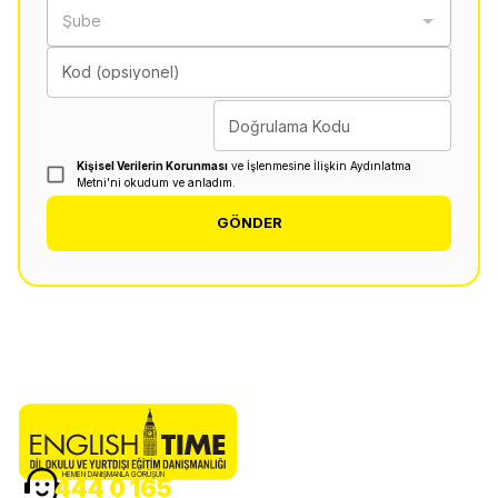
Şube
Kod (opsiyonel)
Doğrulama Kodu
Kişisel Verilerin Korunması
ve İşlenmesine İlişkin Aydınlatma
Metni'ni okudum ve anladım.
GÖNDER
HEMEN DANIŞMANLA GÖRÜŞÜN
444 0 165