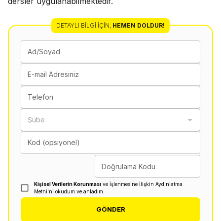
dersler uygulanabilmektedir.
DETAYLI BILGI İÇIN
,
HEMEN DOLDUR!
Ad/Soyad
E-mail Adresiniz
Telefon
Şube
Kod (opsiyonel)
Doğrulama Kodu
Kişisel Verilerin Korunması
ve İşlenmesine İlişkin Aydınlatma
Metni'ni okudum ve anladım.
GÖNDER