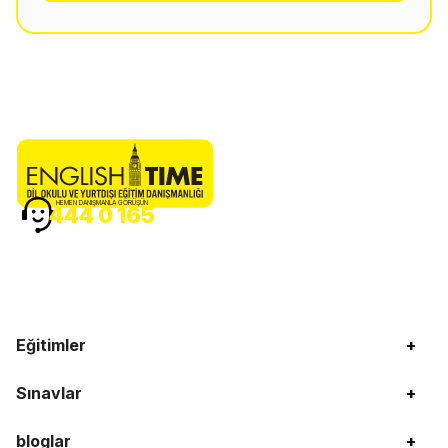
HEMEN DANIŞMANLA GÖRÜŞÜN
444 0 165
Eğitimler
+
Sınavlar
+
bloglar
+