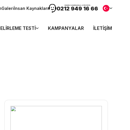
HEMEN DANIŞMANLA GÖRÜŞÜN
0212 949 16 66
n
Galeri
İnsan Kaynakları
ELIRLEME TESTI
KAMPANYALAR
İLETIŞIM