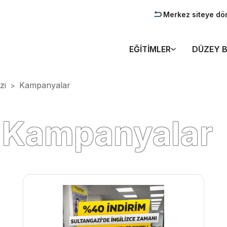
Merkez siteye dö
EĞITIMLER
DÜZEY B
zi
Kampanyalar
>
i Kampanyalar