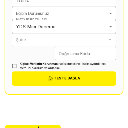
Yaşınız
Eğitim Durumunuz
Düzey Belirleme Testi
YDS Mini Deneme
Şube
Doğrulama Kodu
Kişisel Verilerin Korunması
ve İşlenmesine İlişkin Aydınlatma
Metni'ni okudum ve anladım.
TESTE BAŞLA