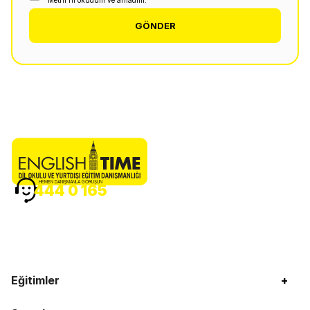
Metni'ni okudum ve anladım.
GÖNDER
HEMEN DANIŞMANLA GÖRÜŞÜN
444 0 165
Eğitimler
+