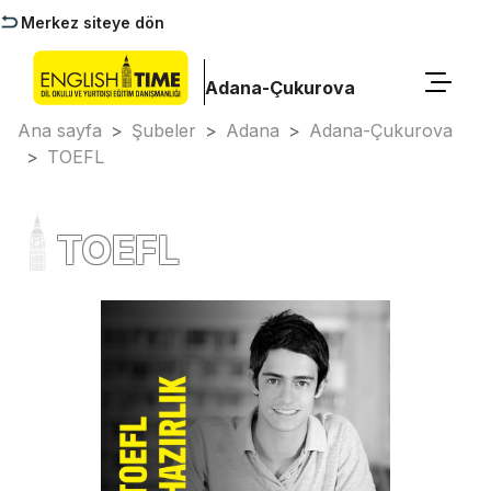
Merkez siteye dön
Adana-Çukurova
Ana sayfa
>
Şubeler
>
Adana
>
Adana-Çukurova
>
TOEFL
TOEFL