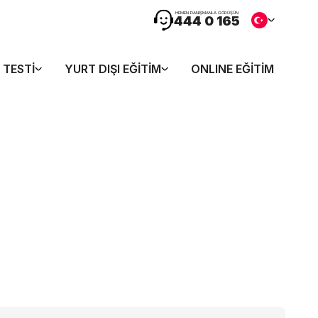
HEMEN DANIŞMANLA GÖRÜŞÜN
444 0 165
 TESTI
YURT DIŞI EĞITIM
ONLINE EĞITIM