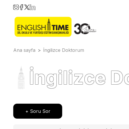
Ana sayfa
>
İngilizce Doktorum
İngilizce 
+ Soru Sor