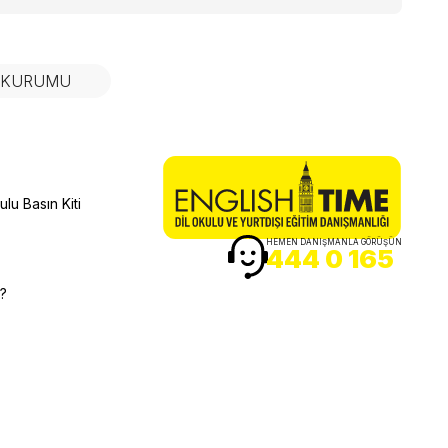
N KURUMU
lu Basın Kiti
HEMEN DANIŞMANLA GÖRÜŞÜN
444 0 165
r?