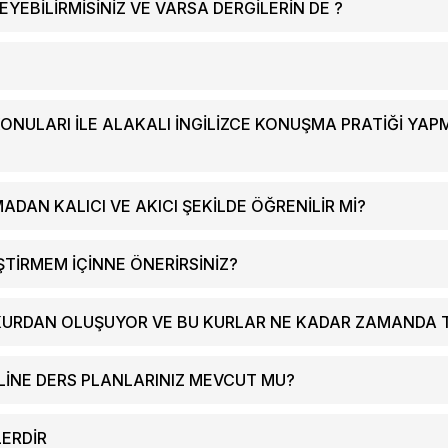
EYEBILIRMISINIZ VE VARSA DERGILERIN DE ?
ONULARI ILE ALAKALI İNGILIZCE KONUŞMA PRATIĞI YA
MADAN KALICI VE AKICI ŞEKILDE ÖĞRENILIR MI?
ŞTIRMEM IÇINNE ÖNERIRSINIZ?
Ç KURDAN OLUŞUYOR VE BU KURLAR NE KADAR ZAMANDA
NLINE DERS PLANLARINIZ MEVCUT MU?
LERDIR