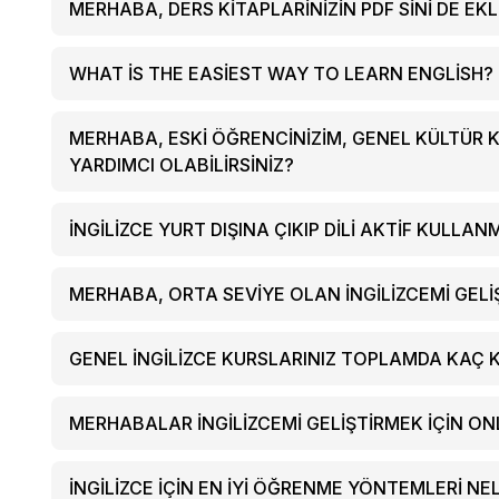
MERHABA, DERS KITAPLARINIZIN PDF SINI DE EKL
WHAT IS THE EASIEST WAY TO LEARN ENGLISH?
MERHABA, ESKI ÖĞRENCINIZIM, GENEL KÜLTÜR K
YARDIMCI OLABILIRSINIZ?
İNGILIZCE YURT DIŞINA ÇIKIP DILI AKTIF KULLAN
MERHABA, ORTA SEVIYE OLAN INGILIZCEMI GELI
GENEL INGILIZCE KURSLARINIZ TOPLAMDA KA
MERHABALAR İNGILIZCEMI GELIŞTIRMEK IÇIN O
İNGILIZCE IÇIN EN IYI ÖĞRENME YÖNTEMLERI NE