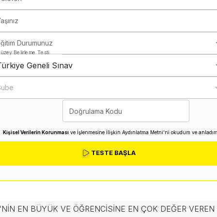
aşınız
Eğitim Durumunuz
üzey Belirleme Testi
Türkiye Geneli Sınav
Şube
Doğrulama Kodu
Kişisel Verilerin Korunması
ve İşlenmesine İlişkin Aydınlatma Metni'ni okudum ve anladım
TESTE BAŞLA
'NIN EN BÜYÜK VE ÖĞRENCISINE EN ÇOK DEĞER VERE