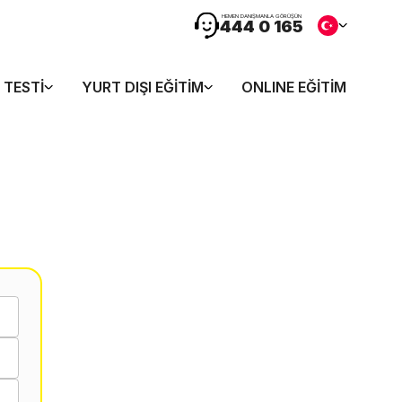
HEMEN DANIŞMANLA GÖRÜŞÜN
444 0 165
 TESTI
YURT DIŞI EĞITIM
ONLINE EĞITIM