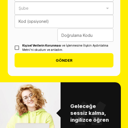
Şube
Kod (opsiyonel)
Doğrulama Kodu
Kişisel Verilerin Korunması
ve İşlenmesine İlişkin Aydınlatma
Metni'ni okudum ve anladım.
GÖNDER
Geleceğe
sessiz kalma,
ingilizce öğren