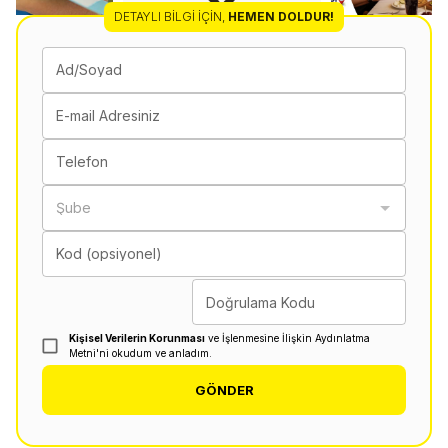
DETAYLI BILGI İÇIN
,
HEMEN DOLDUR!
Ad/Soyad
E-mail Adresiniz
Telefon
Şube
Kod (opsiyonel)
Doğrulama Kodu
Kişisel Verilerin Korunması
ve İşlenmesine İlişkin Aydınlatma
Metni'ni okudum ve anladım.
GÖNDER