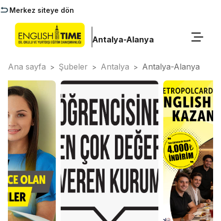
Merkez siteye dön
Antalya-Alanya
Ana sayfa
Şubeler
Antalya
Antalya-Alanya
>
>
>