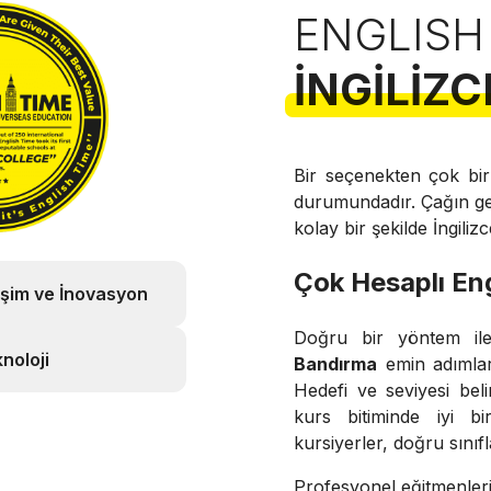
ENGLISH
İNGILIZC
Bir seçenekten çok bir 
durumundadır. Çağın geri
kolay bir şekilde İngili
Çok Hesaplı Eng
işim ve İnovasyon
Doğru bir yöntem ile 
noloji
Bandırma
emin adımlar 
Hedefi ve seviyesi beli
kurs bitiminde iyi bi
kursiyerler, doğru sınıfla
Profesyonel eğitmenleri