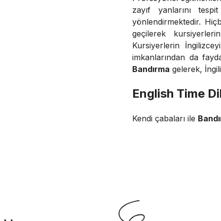
zayıf yanlarını tesp
yönlendirmektedir. Hiç
geçilerek kursiyerler
Kursiyerlerin İngilizce
imkanlarından da fay
Bandırma
gelerek, İngi
English Time Di
Kendi çabaları ile
Bandır