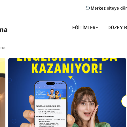
Merkez siteye dö
EĞITIMLER
DÜZEY B
rma
rma