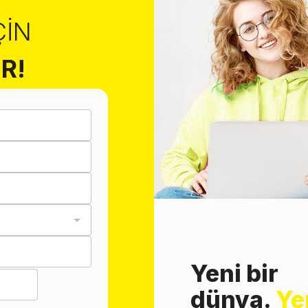
ÇIN
R!
Yeni bir
dünya.
Ye