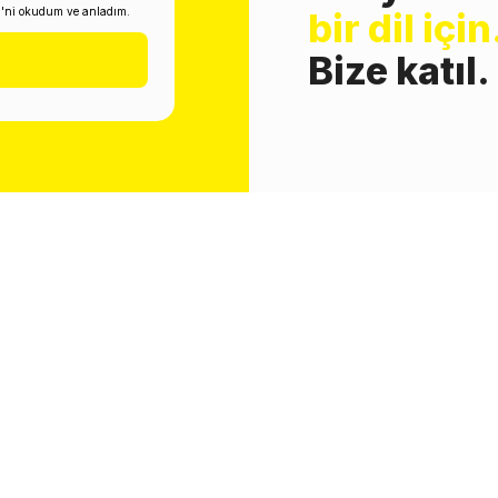
i'ni okudum ve anladım.
bir dil için
Bize katıl.