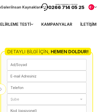
HEMEN DANIŞMANLA GÖRÜŞÜN
0266 714 05 25
n
Galeri
İnsan Kaynakları
ELIRLEME TESTI
KAMPANYALAR
İLETIŞIM
DETAYLI BILGI İÇIN
,
HEMEN DOLDUR!
Ad/Soyad
E-mail Adresiniz
Telefon
Şube
Kod (opsiyonel)